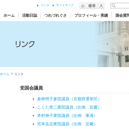
リンク
サイトマップ
ホーム
活動日誌
つれづれぐさ
プロフィール・実績
国会質
ホーム
リンク
党国会議員
倉林明子参院議員（京都府選挙区）
こくた恵二衆院議員（比例 近畿）
本村伸子衆院議員（比例 東海）
宮本岳志衆院議員（比例 近畿）