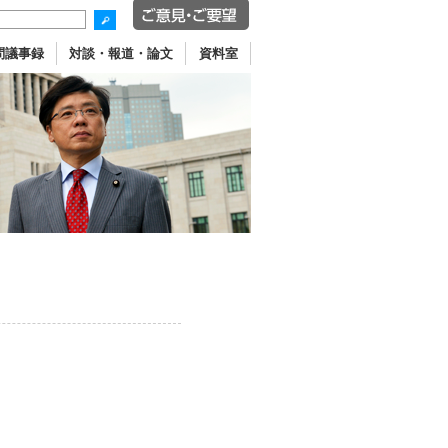
問議事録
対談・報道・論文
資料室