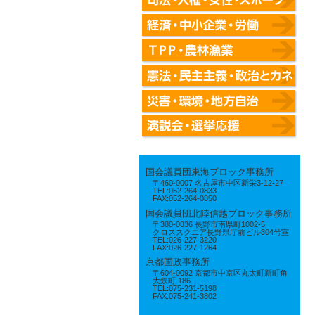
国会議員団東海ブロック事務所
〒460-0007 名古屋市中区新栄3-12-27
TEL:052-264-0833
FAX:052-264-0850
国会議員団北陸信越ブロック事務所
〒380-0836 長野市南県町1002-5
クロススクエア長野県庁前ビル304号室
TEL:026-227-3220
FAX:026-227-1264
京都国政事務所
〒604-0092 京都市中京区丸太町新町角
大炊町 186
TEL:075-231-5198
FAX:075-241-3802