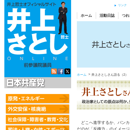
リンク
ホーム
活動日誌
つれ
ホーム
井上さとしさん語る（2）
日本共産党
どこへ進学するか、バンカ
だのが「反権力」のイメージ