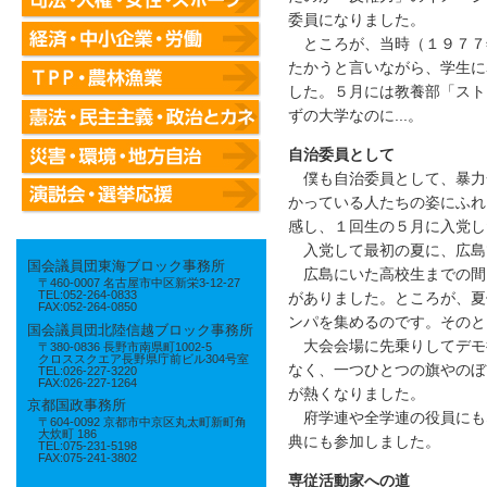
委員になりました。
ところが、当時（１９７７
たかうと言いながら、学生に
した。５月には教養部「スト
ずの大学なのに...。
自治委員として
僕も自治委員として、暴力
かっている人たちの姿にふれ
感し、１回生の５月に入党し
入党して最初の夏に、広島
国会議員団東海ブロック事務所
広島にいた高校生までの間
〒460-0007 名古屋市中区新栄3-12-27
TEL:052-264-0833
がありました。ところが、夏
FAX:052-264-0850
ンパを集めるのです。そのと
国会議員団北陸信越ブロック事務所
大会会場に先乗りしてデモ
〒380-0836 長野市南県町1002-5
クロススクエア長野県庁前ビル304号室
なく、一つひとつの旗やのぼ
TEL:026-227-3220
FAX:026-227-1264
が熱くなりました。
京都国政事務所
府学連や全学連の役員にも
〒604-0092 京都市中京区丸太町新町角
大炊町 186
典にも参加しました。
TEL:075-231-5198
FAX:075-241-3802
専従活動家への道