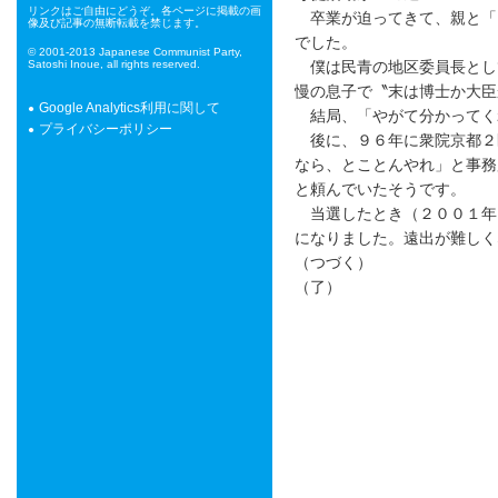
リンクはご自由にどうぞ。各ページに掲載の画
卒業が迫ってきて、親と「
像及び記事の無断転載を禁じます。
でした。
© 2001-2013 Japanese Communist Party,
Satoshi Inoue, all rights reserved.
僕は民青の地区委員長とし
慢の息子で〝末は博士か大臣か
Google Analytics利用に関して
結局、「やがて分かってく
プライバシーポリシー
後に、９６年に衆院京都２
なら、とことんやれ」と事務
と頼んでいたそうです。
当選したとき（２００１年
になりました。遠出が難しく
（つづく）
（了）